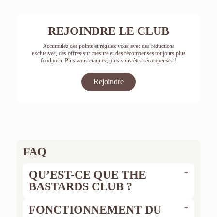
REJOINDRE LE CLUB
Accumulez des points et régalez-vous avec des réductions
exclusives, des offres sur-mesure et des récompenses toujours plus
foodporn. Plus vous craquez, plus vous êtes récompensés !
Rejoindre
FAQ
QU’EST-CE QUE THE
BASTARDS CLUB ?
Comment fonctionne The Bastards Club ?
FONCTIONNEMENT DU
À chaque achat en boutique, des points sont cumulés et peuvent être
échangés contre une sélection de produits exclusifs (1€ = 1 point).